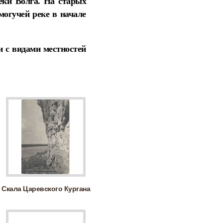
еки Волга. На старых
огучей реке в начале
 с видами местностей
Скала Царевского Кургана