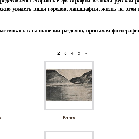
представлены старинные фотографии великой русской р
жно увидеть виды городов, ландшафты, жизнь на этой м
аствовать в наполнении разделов, присылая фотографии
1
2
3
4
5
»
а
Волга