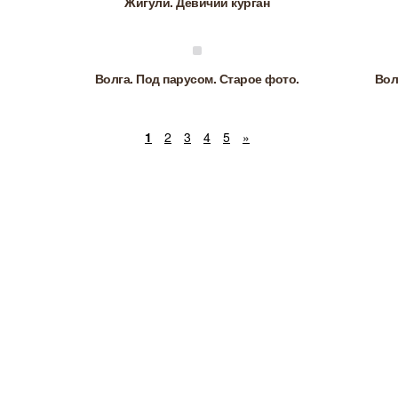
Жигули. Девичий курган
Волга. Под парусом. Старое фото.
Вол
1
2
3
4
5
»