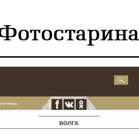
ото-темы
ВОЛГА