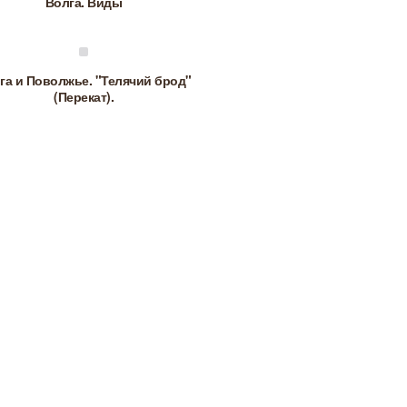
Волга. Виды
га и Поволжье. "Телячий брод"
(Перекат).