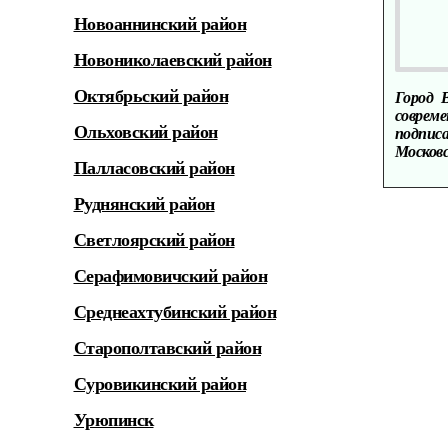
Новоаннинский район
Новониколаевский район
Октябрьский район
Город 
соврем
Ольховский район
подпис
Московс
Палласовский район
Руднянский район
Светлоярский район
Серафимовичский район
Среднеахтубинский район
Старополтавский район
Суровикинский район
Урюпинск