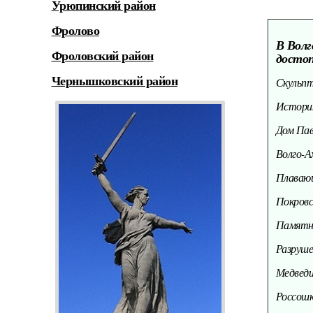
Урюпинский район
Фролово
В Волг
Фроловский район
досто
Чернышковский район
Скульпт
Историк
Дом Пав
Волго-А
Плавающ
Покровс
Памятн
Разруше
Медведи
Россошк