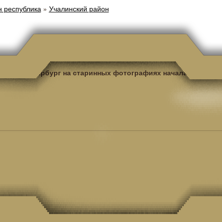
н республика
»
Учалинский район
Санкт-Петербург на старинных фотографиях начала ХХ века.