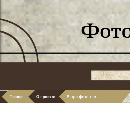
Главная
О проекте
Ретро фото-темы