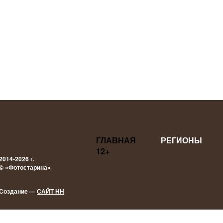
ГЛАВНАЯ
РЕГИОНЫ
12+
2014-2026 г.
© «Фотостарина»
Создание —
САЙТ НН