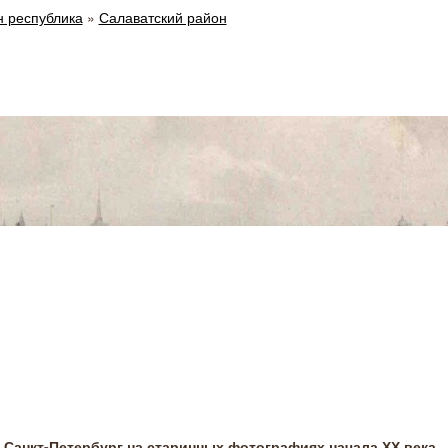
н республика
»
Салаватский район
Санкт-Петербург на старинных фотографиях начала ХХ века.