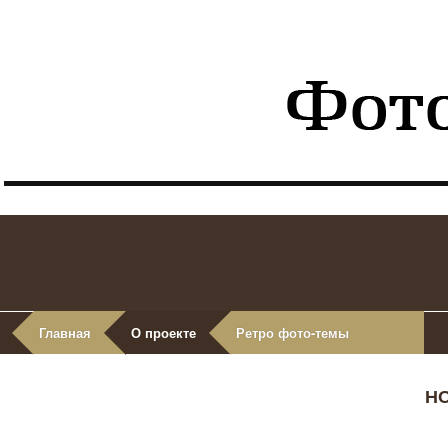
Главная
О проекте
Ретро фото-темы
Н