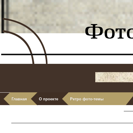
Главная
О проекте
Ретро фото-темы