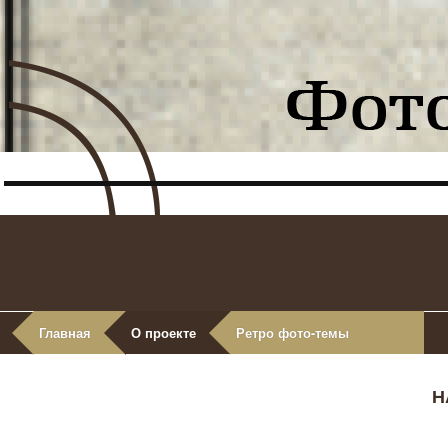
Главная
О проекте
Ретро фото-темы
Н