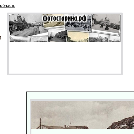
область
Й