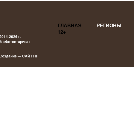
ГЛАВНАЯ
РЕГИОНЫ
12+
2014-2026 г.
© «Фотостарина»
Создание —
САЙТ НН