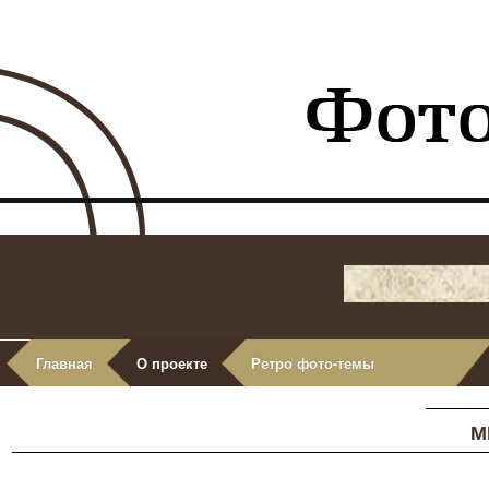
Главная
О проекте
Ретро фото-темы
М