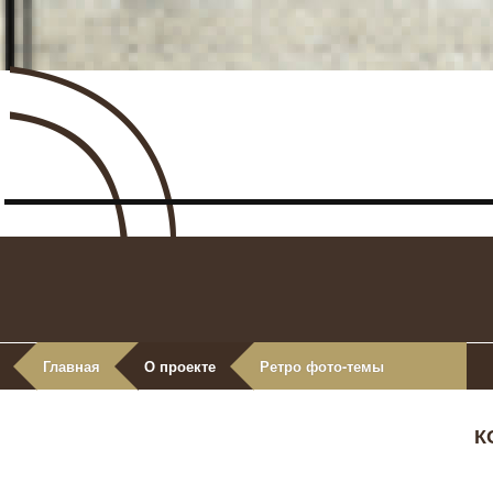
Главная
О проекте
Ретро фото-темы
К