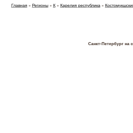
Главная
»
Регионы
»
К
»
Карелия республика
»
Костомукшски
Санкт-Петербург на 