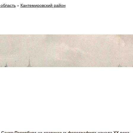
 область
»
Кантемировский район
Санкт-Петербург на старинных фотографиях начала ХХ века.