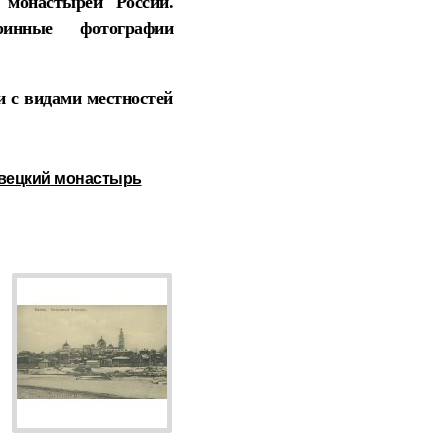
монастырей
России
.
инные фотографии
 с видами местностей
вецкий
монастырь