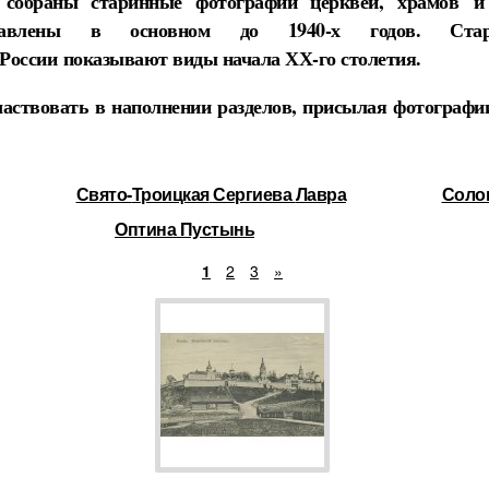
 собраны старинные фотографии
церквей
,
храмов
и
ставлены в основном до 1940-х годов. Стар
России
показывают виды начала ХХ-го столетия.
аствовать в наполнении разделов, присылая фотографии
Свято-
Троицкая
Сергиева
Лавра
Соло
Оптина Пустынь
1
2
3
»