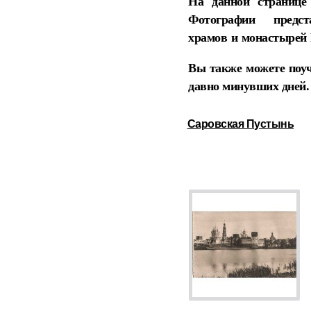
На данной странице
Фотографии пред
храмов
и
монастырей
Вы также можете поуч
давно минувших дней.
Саровская
П
устынь