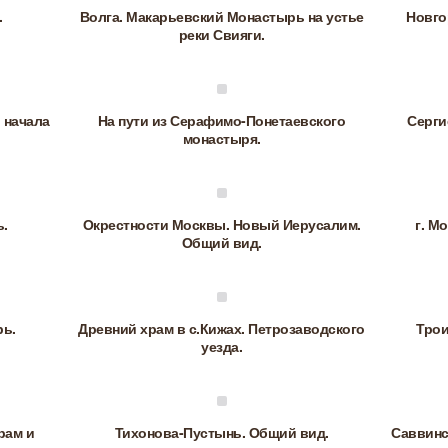
.
Волга. Макарьевский Монастырь на устье
Новго
реки Свияги.
 начала
На пути из Серафимо-Понетаевского
Серги
монастыря.
ь.
Окрестности Москвы. Новый Иерусалим.
г. М
Общий вид.
рь.
Древний храм в с.Кижах. Петрозаводского
Трои
уезда.
рам и
Тихонова-Пустынь. Общий вид.
Саввинс