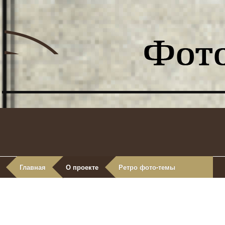
Главная
О проекте
Ретро фото-темы