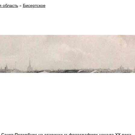
я область
»
Бисертское
Санкт-Петербург на старинных фотографиях начала ХХ века.