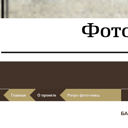
Главная
О проекте
Ретро фото-темы
БА