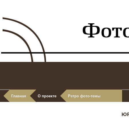
Главная
О проекте
Ретро фото-темы
ЮР