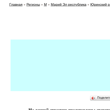
Главная
»
Регионы
»
М
»
Марий Эл республика
»
Юринский р
Поделит
На данной странице представлены стари