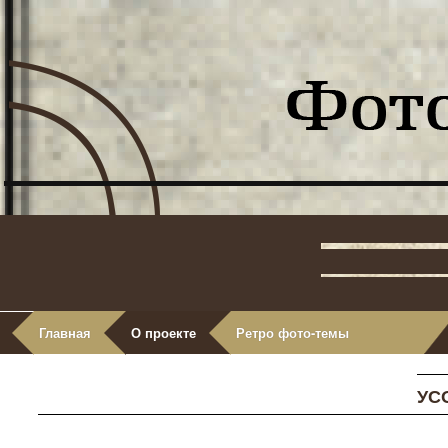
Главная
О проекте
Ретро фото-темы
УС