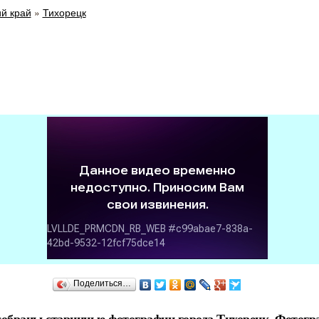
й край
»
Тихорецк
Поделиться…
собраны старинные фотографии города Тихорецк. Фотогр