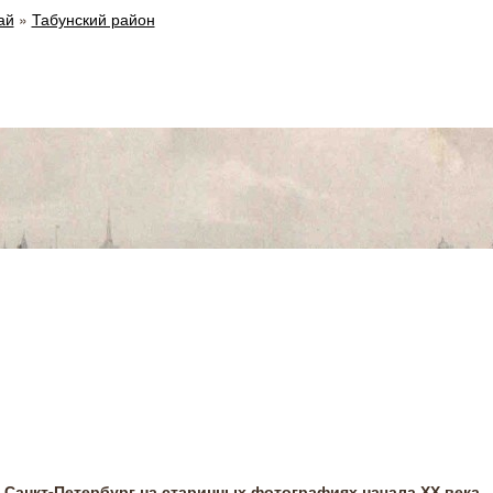
ай
»
Табунский район
Санкт-Петербург на старинных фотографиях начала ХХ века.