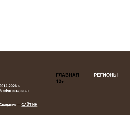
ГЛАВНАЯ
РЕГИОНЫ
12+
2014-2026 г.
© «Фотостарина»
Создание —
САЙТ НН