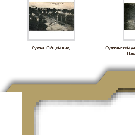
Суджа. Общий вид.
Суджанский уе
Псё