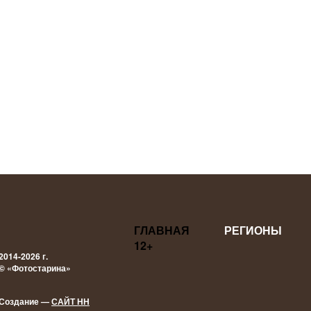
ГЛАВНАЯ
РЕГИОНЫ
12+
2014-2026 г.
© «Фотостарина»
Создание —
САЙТ НН