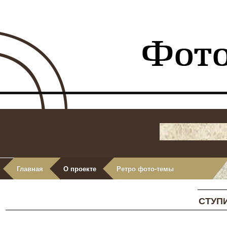
Главная
О проекте
Ретро фото-темы
СТУП