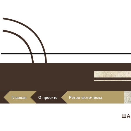
Главная
О проекте
Ретро фото-темы
ША