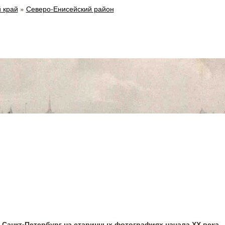
 край
»
Северо-Енисейский район
Санкт-Петербург на старинных фотографиях начала ХХ века.