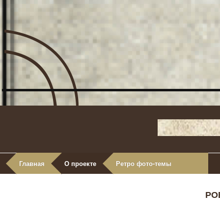
Главная
О проекте
Ретро фото-темы
РО