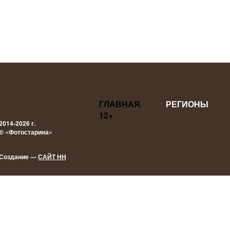
ГЛАВНАЯ
РЕГИОНЫ
12+
2014-2026 г.
© «Фотостарина»
Создание —
САЙТ НН