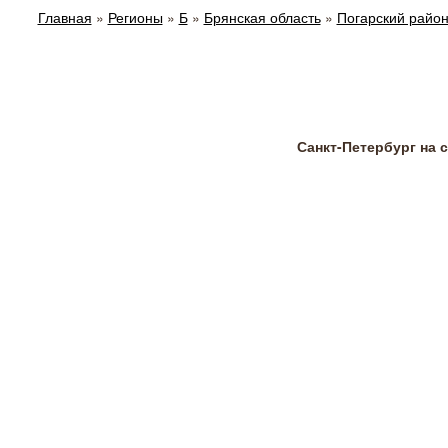
Главная
»
Регионы
»
Б
»
Брянская область
»
Погарский райо
Санкт-Петербург на 