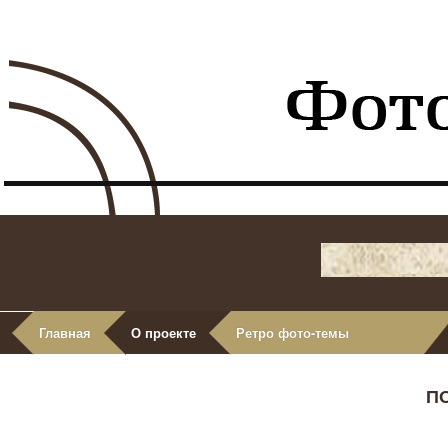
Главная
О проекте
Ретро фото-темы
П