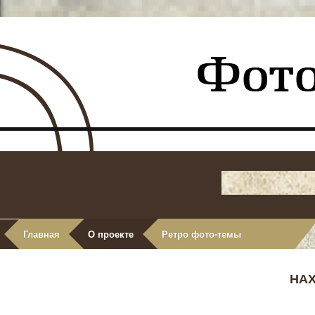
Главная
О проекте
Ретро фото-темы
НА