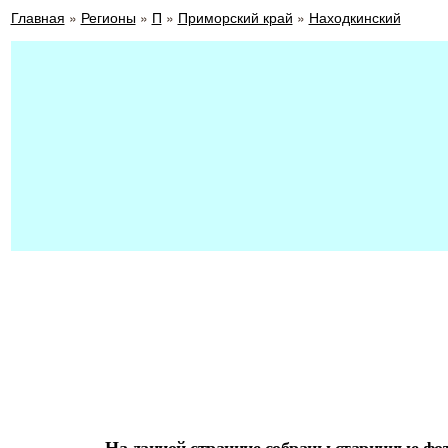
Главная
»
Регионы
»
П
»
Приморский край
»
Находкинский
На данной странице собраны старинные фо