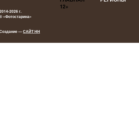
12+
2014-2026 г.
© «Фотостарина»
Создание —
САЙТ НН