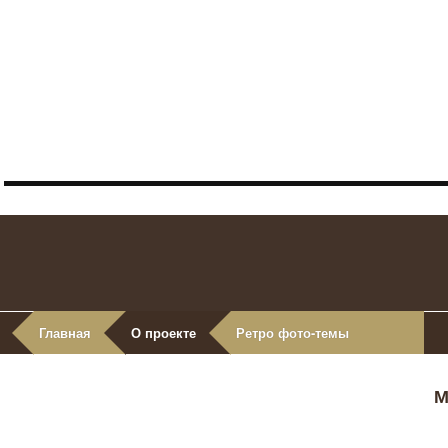
Главная
О проекте
Ретро фото-темы
М