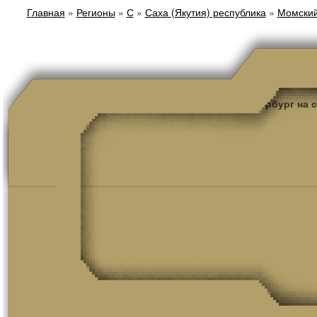
Главная
»
Регионы
»
С
»
Саха (Якутия) республика
»
Момский
Санкт-Петербург на 