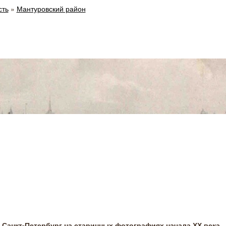
сть
»
Мантуровский район
Санкт-Петербург на старинных фотографиях начала ХХ века.