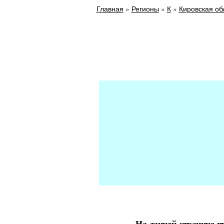
Главная
»
Регионы
»
К
»
Кировская об
На данной странице 