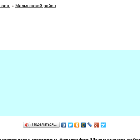
ласть
»
Малмыжский район
Поделиться…
представлены старинные фотографии Малмыжского район