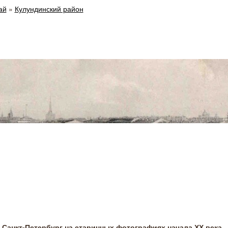
ай
»
Кулундинский район
Санкт-Петербург на старинных фотографиях начала ХХ века.