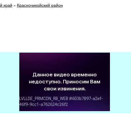
й край
»
Красночикойский район