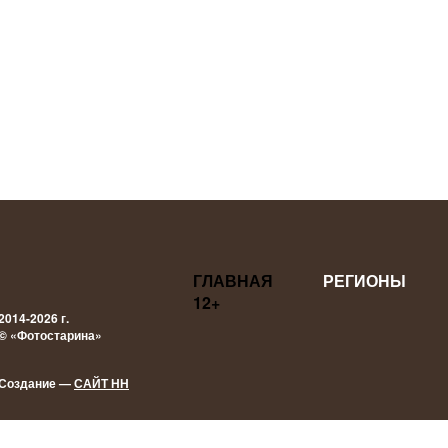
ГЛАВНАЯ
РЕГИОНЫ
12+
2014-2026 г.
© «Фотостарина»
Создание —
САЙТ НН