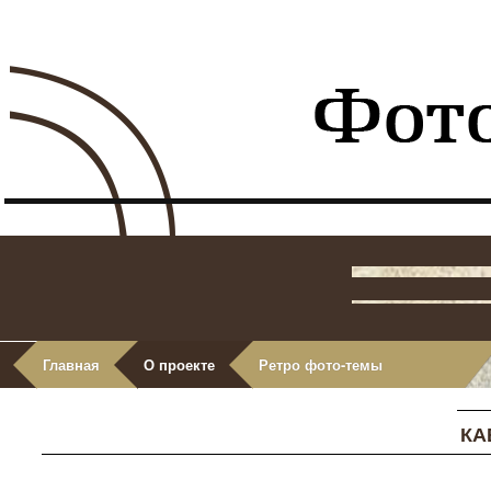
Главная
О проекте
Ретро фото-темы
КА