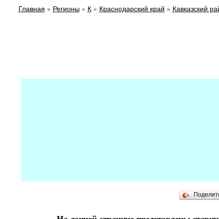
Главная
»
Регионы
»
К
»
Краснодарский край
»
Кавказский ра
Поделит
На данной странице представлены старин