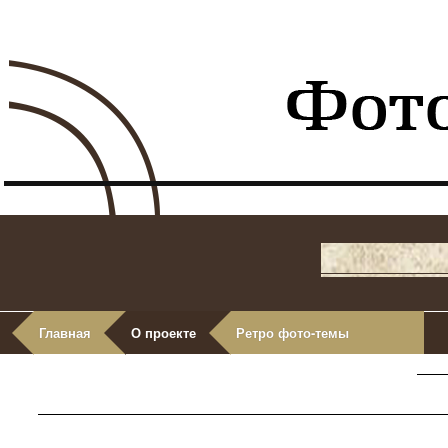
Главная
О проекте
Ретро фото-темы