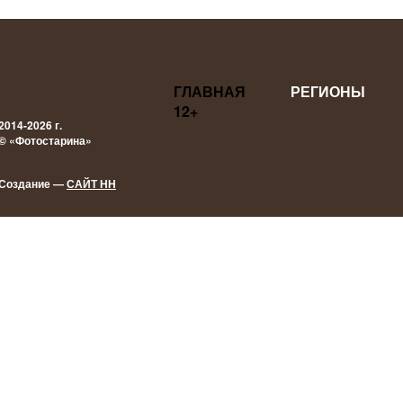
ГЛАВНАЯ
РЕГИОНЫ
12+
2014-2026 г.
© «Фотостарина»
Создание —
САЙТ НН