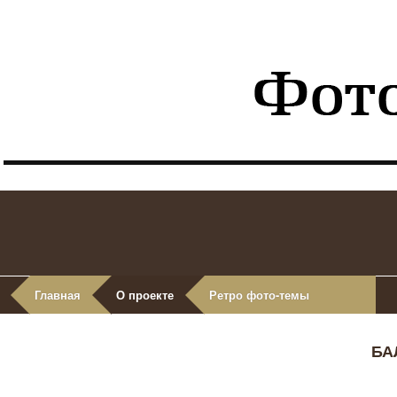
Главная
О проекте
Ретро фото-темы
БА