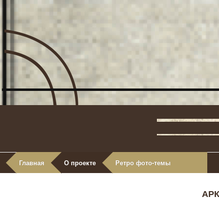
Главная
О проекте
Ретро фото-темы
АР